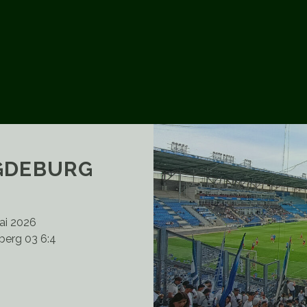
GDEBURG
Mai 2026
berg 03 6:4
VNET
RENA
AGDEBURG