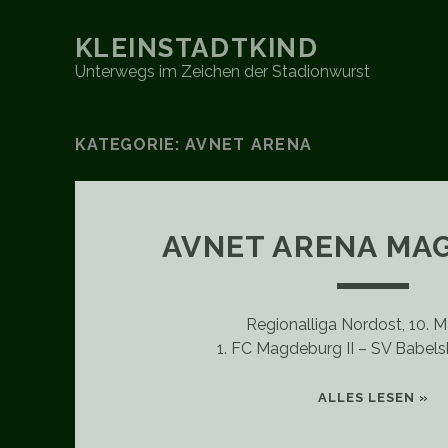
KLEINSTADTKIND
Unterwegs im Zeichen der Stadionwurst
KATEGORIE:
AVNET ARENA
AVNET ARENA MA
Regionalliga Nordost, 10. 
1. FC Magdeburg II – SV Babels
A
ALLES LESEN »
A
M