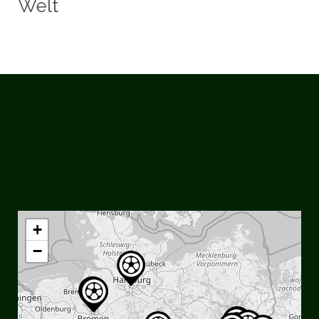
Welt
social_icon_custom_1
+
−