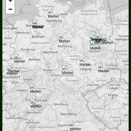
+
wp-
−
plugin.html%20(engl.)
|
Active
Theme:
Tracks
(tracks)