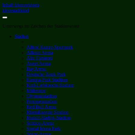
Inhalt überspringen
kleinstadtkind
Unterwegs im Zeichen der Stadionwurst
Stadien
Alfred Kunze-Sportpark
Allianz Arena
Alte Försterei
Avnet Arena
BayArena
Deutsche Bank Park
Europa-Park Stadiion
Karl-Liebknecht-Stadion
Millerntor
Olympiastadion
Preussenstadion
Red Bull Arena
RheinEnergie Stadion
Rudolf-Harbig-Stadion
Schüco-Arena
Signal Iduna Park
Spree-Arena