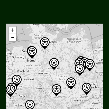
social_icon_custom_1
+
−