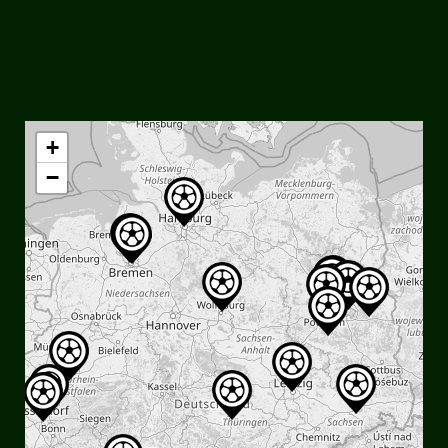
social_icon_custom_1
+
−