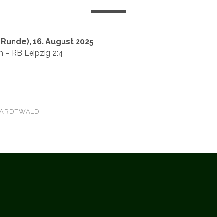
 Runde), 16. August 2025
 – RB Leipzig 2:4
HARDTWALD
social_icon_custom_1