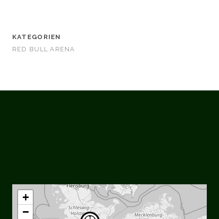
KATEGORIEN
RED BULL ARENA
social_icon_custom_1
+
−